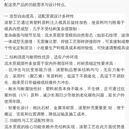
配这类产品的功能需求与设计特点。
一.造型自由度高，适配景观设计多样性
滚塑工艺通过将塑料原料注入模具后旋转加热，使原料均匀附着于
模具内壁成型，几乎不受结构复杂度限制：
复杂曲面与细节呈现：流水景观常需模拟自然形态（如岩石纹理、波
一体成型无接缝：无需像注塑、焊接工艺那样拼接部件，可直接制成
个性化定制灵活：小批量生产时模具成本相对较低，可快速调整模具
二.结构强度与耐用性优异，适应户外环境
流水景观摆件多放置于室内外潮湿环境，对材质稳定性要求高：
- 抗冲击与抗变形能力强：滚塑制品整体结构均匀，无应力集中
点，采用PE（聚乙烯）等原料时，低温下不易催化，高温下不易软
化，能承受日常磕碰或轻微外力冲击。
- 耐水与耐腐蚀性好：塑料材质本身不吸水，不生锈，且可通过抗
紫外线（UV）原料，减少长期日少导致的老化褪色问题，延长户外
使用年限。
- 轻量化设计：相比石材、金属等材质，滚塑外壳重量更.轻，便于
搬运、安装和位置调整，降低运输及施工成本。
三.功能性与工艺适配性突出
流水景观的核心功能依赖外壳结构实现，滚塑工艺在此方面优势显