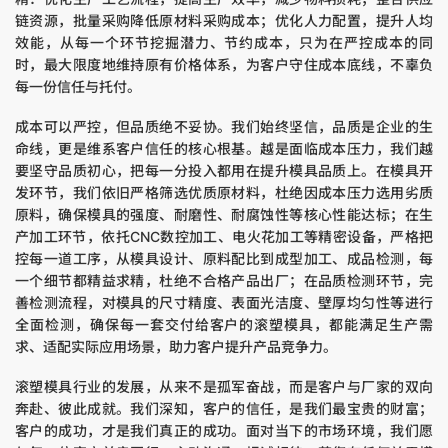
链资源，批量采购降低原材料采购成本；优化人力配置，提升人均
效能，从每一个环节挖掘潜力、节约成本，只为在严控成本的同
时，最大限度地维持原有价格体系，为客户守住成本底线，不辜负
每一份信任与托付。
成本可以严控，但品质绝不妥协。我们始终坚信，品质是企业的生
命线，更是维系客户信任的核心根基。越是面临成本压力，我们越
要坚守品质初心，把每一分投入都用在提升模具品质上。在模具开
发环节，我们依旧严格筛选优质原材料，杜绝因成本压力选用劣质
原料，确保模具的强度、耐磨性、耐腐蚀性等核心性能达标；在生
产加工环节，依托CNC数控加工、电火花加工等精密设备，严格把
控每一道工序，从模具设计、原料配比到成型加工、成品检测，每
一个细节都精益求精，杜绝不合格产品出厂；在品质检测环节，完
善检测流程，对模具的尺寸精度、表面光洁度、壁厚均匀性等进行
全面检测，确保每一套交付给客户的滚塑模具，都能满足生产需
求、适配实际应用场景，助力客户提升产品竞争力。
滚塑模具行业的发展，从来不是孤军奋战，而是客户与厂家的双向
奔赴、彼此成就。我们深知，客户的信任，是我们最宝贵的财富；
客户的成功，才是我们真正的成功。面对当下的市场环境，我们愿