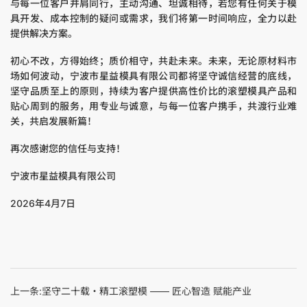
与每一位客户并肩同行，主动沟通、坦诚相待，若您有任何关于模
具开发、成本控制的疑问或需求，我们将第一时间响应，全力以赴
提供解决方案。
初心不改，方得始终；质价相守，共赴未来。未来，无论原材料市
场如何波动，宁波市星益模具有限公司都将坚守诚信经营的底线，
坚守品质至上的原则，持续为客户提供高性价比的滚塑模具产品和
贴心周到的服务，用专业与诚意，与每一位客户携手，共渡行业难
关，共启发展新篇！
再次感谢您的信任与支持！
宁波市星益模具有限公司
2026年4月7日
上一条:坚守二十载・精工滚塑模 —— 匠心智造 赋能产业