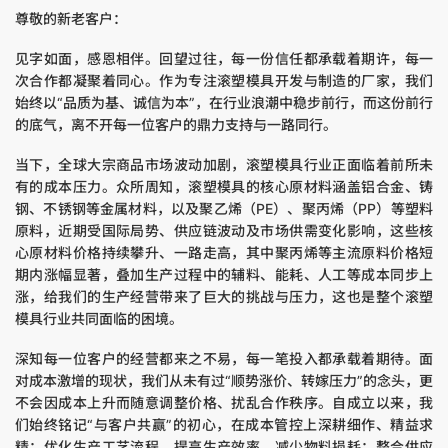
尊敬的新老客户：
见字如面，感恩相伴。回望过往，每一份信任都承载着期许，每一
次合作都凝聚着同心。作为专注滚塑模具开发与制造的厂家，我们
始终以“品质为基、诚信为本”，在行业浪潮中稳步前行，而这份前行
的底气，离不开每一位客户的鼎力支持与一路同行。
当下，全球大宗商品市场波动加剧，滚塑模具行业正面临着前所未
有的成本压力。众所周知，滚塑模具的核心原材料涵盖铝合金、铸
钢、不锈钢等金属材料，以及聚乙烯（PE）、聚丙烯（PP）等塑料
原料，近期受国际局势、供应链波动及市场供需变化影响，这些核
心原材料价格持续攀升、一路走高，其中聚丙烯等主流原料价格短
期内涨幅显著，叠加生产过程中的辅料、能耗、人工等成本同步上
涨，给我们的生产经营带来了巨大的挑战与压力，这也是整个滚塑
模具行业共同面临的困境。
深知每一位客户的经营都来之不易，每一笔投入都承载着期待。面
对成本激增的现状，我们从未有过“顺势涨价、转嫁压力”的念头，更
不会因成本上升而随意调整价格、扰乱合作秩序。自成立以来，我
们始终铭记“与客户共赢”的初心，在成本管控上深耕细作、精益求
精：优化生产工艺流程，提高生产效率，减少物料损耗；整合供应